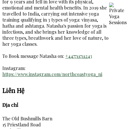
for 9 years and fell in love with its physical,
emotional and mental health benefits. In 2019 she
travelled to India, carrying out intensive yoga
training qualifying in 3 types of yoga: vinyasa,
hatha and ashtanga. Natasha's passion for yoga is
infectious, and she brings her knowledge of all
three types, breathwork and her love of nature, to
her yoga classes.
To Book message Natasha on:
+447711711243
Instagram:
https://www.instagram.com/northcoastyoga_ni
Liên Hệ
Địa chỉ
The Old Bushmills Barn
15 Priestland Road