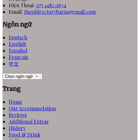
Điện Thoại
:
075 1482 0634
Email:
theoldrectorybarn@gmail.com
Ngôn ngữ
Deutsch
English
Español
Français
中文
Chọn ngôn ngữ
Trang
Home
Our Accommodation
Reviews
Additional Extras
History
Food & Drink