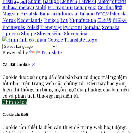
Eesti
العربية
Suomi
Gaeilge
Lietuvių
Latviešu
Македонски
Bahasa melayu
Malti
Български
Беларускі
Čeština
हिंदी
Magyar
Hrvatski
Bahasa indonesia
Italiano
עברית
Íslenska
Norsk
Nederlands
Türkçe
ไทย
Українська
日本語
한국어
Português
Polski
Tiếng việt
Русский
Română
Svenska
Српски
Shqipe
Slovenščina
Slovenčina
Powered by
Translate
Cài đặt cookie
Cookie được sử dụng để đảm bảo bạn có được trải nghiệm
tốt nhất trên trang web của chúng tôi. Điều này bao gồm
hiển thị thông tin bằng ngôn ngữ địa phương của bạn nếu
có và phân tích thương mại điện tử.
Chính sách
Cookie cần thiết
Cookie cần thiết là điều cần thiết để trang web hoạt động.