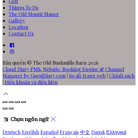
Golf
Things To Do
The Old Mount Manor
Gallery
Location
Contact Us
Bản quyền
©
The Old Bushmills Barn 2026
Cloud Diary PMS, Website, Booking Engine & Channel
Manager by GuestDiary.com
|
Sơ đồ trang web
|
Chính sách
|
Điều khoản và điều kiện
Chọn ngôn ngữ
Deutsch
English
Español
Français
中文
Dansk
Ελληνικά