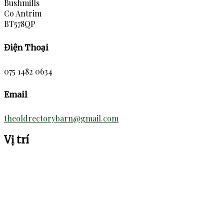
Bushmills
Co Antrim
BT578QP
Điện Thoại
075 1482 0634
Email
theoldrectorybarn@gmail.com
Vị trí