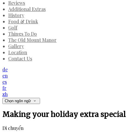
Reviews
Additional Extras
History
Food & Drink
Golf
Things To Do
The Old Mount Manor
Gallery
Location
Contact Us
de
en
es
fr
zh
Chọn ngôn ngữ
Making your holiday extra special
Di chuyển