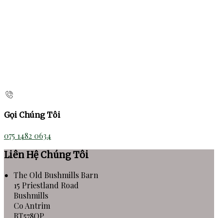
Gọi Chúng Tôi
075 1482 0634
Liên Hệ Chúng Tôi
The Old Bushmills Barn
15 Priestland Road
Bushmills
Co Antrim
BT578QP