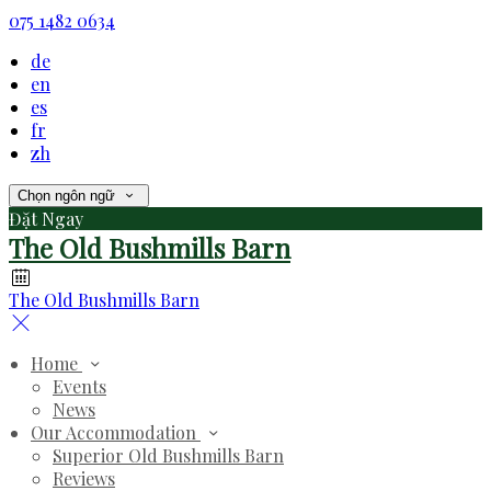
075 1482 0634
de
en
es
fr
zh
Chọn ngôn ngữ
Đặt Ngay
The Old Bushmills Barn
The Old Bushmills Barn
Home
Events
News
Our Accommodation
Superior Old Bushmills Barn
Reviews